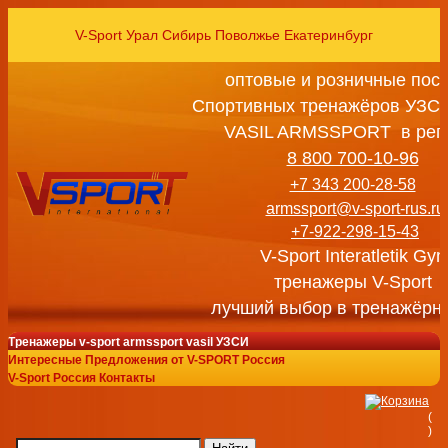
V-Sport Урал Сибирь Поволжье Екатеринбург
оптовые и розничные пос
Спортивных тренажёров УЗСИ
VASIL ARMSSPORT в рег
8 800 700-10-96
+7 343 200-28-58
armssport@v-sport-rus.ru
+7-922-298-15-43
V-Sport Interatletik Gy
тренажеры V-Sport
лучший выбор в тренажёрн
Тренажеры v-sport armssport vasil УЗСИ
Интересные Предложения от V-SPORT Россия
V-Sport Россия Контакты
(
)