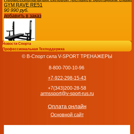
GYM RAVE RE51
90 990
руб.
добавить в заказ
Новости Спорта
Профессиональная Техподдержка
Скамья для жима лёжа со страховочными упорами BR
© В-Спорт сила V-SPORT ТРЕНАЖЕРЫ
ML-902 бронзжим ARMS
67 222
руб.
8-800-700-10-96
добавить в заказ
+7-922-298-15-43
+7(343)200-28-58
armssport@v-sport-rus.ru
Силовой тренажер Vasil Gym В.318 Баттерфляй спортив
Оплата онлайн
209 790
руб.
Основной сайт
добавить в заказ