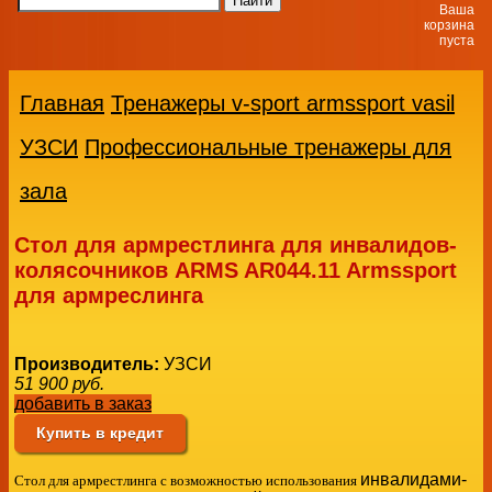
Ваша
корзина
пуста
Главная
Тренажеры v-sport armssport vasil
УЗСИ
Профессиональные тренажеры для
зала
Стол для армрестлинга для инвалидов-
колясочников ARMS AR044.11 Armssport
для армреслинга
Производитель:
УЗСИ
51 900
руб.
добавить в заказ
Купить в кредит
инвалидами-
Стол для армрестлинга с возможностью использования