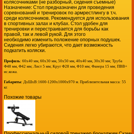
колясочниками (не разборный,
сидения съемные)
Назначение: Стол предназначен
для проведения
соревнований и тренировок
по армрестлингу в т.ч.
среди колясочников.
Рекомендуется для использования
в спортивных
залах и клубах. Стол удобен для
тренировки
и перестраивается для борьбы как
правой,
так и левой рукой. Для этого
необходимо
изменить положение опорных подушек.
Сидения легко убираются, что дает возможность
подкатить коляски.
Профиль
: 60х40 мм, 60х30 мм, 50х50 мм, 40х40 мм, 30х30 мм; Труба
Ф48 мм, Ф42 мм; Лист 5 мм; Круг Ф28 мм, Ф10 мм; Фанера 15 мм; ПВВ+
ис.кожа.
Габариты
:
ДхШхВ:1600-1200х1000х970 м. Приблизительная масса: 55
кг.
Похожие товары
Профессиональный силовой тренажер бронзджим Скамь