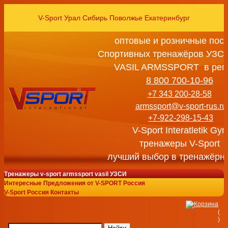
V-Sport Урал Сибирь Поволжье Екатеринбург
оптовые и розничные пос
Спортивных тренажёров УЗСИ
VASIL ARMSSPORT в рег
8 800 700-10-96
+7 343 200-28-58
armssport@v-sport-rus.ru
+7-922-298-15-43
V-Sport Interatletik Gy
тренажеры V-Sport
лучший выбор в тренажёрн
Тренажеры v-sport armssport vasil УЗСИ
Интересные Предложения от V-SPORT Россия
V-Sport Россия Контакты
(
)