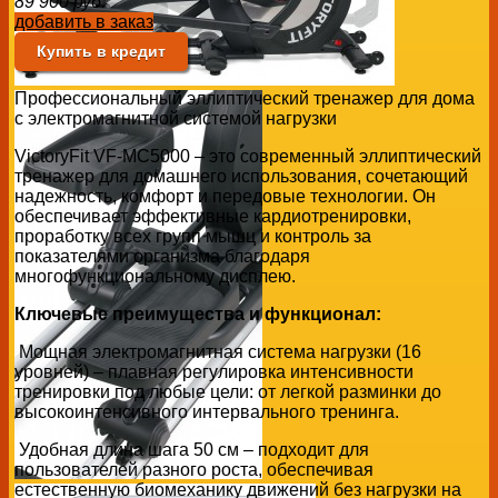
89 900
руб.
добавить в заказ
Купить в кредит
Профессиональный эллиптический тренажер для дома
с электромагнитной системой нагрузки
VictoryFit VF-MC5000 – это современный эллиптический
тренажер для домашнего использования, сочетающий
надежность, комфорт и передовые технологии. Он
обеспечивает эффективные кардиотренировки,
проработку всех групп мышц и контроль за
показателями организма благодаря
многофункциональному дисплею.
Ключевые преимущества и функционал:
Мощная электромагнитная система нагрузки (16
уровней) – плавная регулировка интенсивности
тренировки под любые цели: от легкой разминки до
высокоинтенсивного интервального тренинга.
Удобная длина шага 50 см – подходит для
пользователей разного роста, обеспечивая
естественную биомеханику движений без нагрузки на