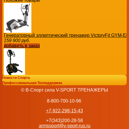
Похожие товары
Генераторный эллиптический тренажер VictoryFit GYM-E
159 900
руб.
добавить в заказ
Новости Спорта
Степпер поперечный VictoryFit VF-E9006
Профессиональная Техподдержка
144 900
руб.
© В-Спорт сила V-SPORT ТРЕНАЖЕРЫ
добавить в заказ
8-800-700-10-96
+7-922-298-15-43
+7(343)200-28-58
armssport@v-sport-rus.ru
Степпер лестничный VictoryFit VF-ST7003