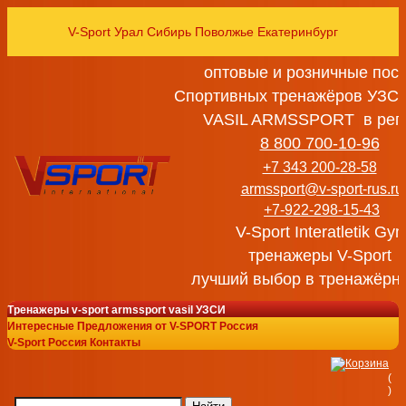
V-Sport Урал Сибирь Поволжье Екатеринбург
оптовые и розничные пос
Спортивных тренажёров УЗСИ
VASIL ARMSSPORT в рег
8 800 700-10-96
+7 343 200-28-58
armssport@v-sport-rus.ru
+7-922-298-15-43
V-Sport Interatletik Gy
тренажеры V-Sport
лучший выбор в тренажёрн
Тренажеры v-sport armssport vasil УЗСИ
Интересные Предложения от V-SPORT Россия
V-Sport Россия Контакты
(
)