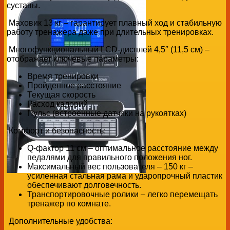
суставы.
Маховик 13 кг – гарантирует плавный ход и стабильную
работу тренажера даже при длительных тренировках.
Многофункциональный LCD-дисплей 4,5″ (11,5 см) –
отображает ключевые параметры:
Время тренировки
Пройденное расстояние
Текущая скорость
Расход калорий
Пульс (встроенные датчики на рукоятках)
Комфорт и безопасность:
Q-фактор 11 см – оптимальное расстояние между
педалями для правильного положения ног.
Максимальный вес пользователя – 150 кг –
усиленная стальная рама и ударопрочный пластик
обеспечивают долговечность.
Транспортировочные ролики – легко перемещать
тренажер по комнате.
Дополнительные удобства: