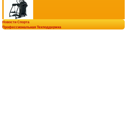
Новости Спорта
Кросстренер UltraGym Cross Flex s-dostavka
Профессиональная Техподдержка
439 990
руб.
© В-Спорт сила V-SPORT ТРЕНАЖЕРЫ
добавить в заказ
8-800-700-10-96
+7-922-298-15-43
+7(343)200-28-58
armssport@v-sport-rus.ru
Эллиптический тренажер UltraGym UG-EL006 s-dostavka
239 990
руб.
добавить в заказ
Оплата онлайн
Основной сайт
Профессиональный степпер UltraGym UG-PS1011 тренаж
кумитеспорт
302 000
руб.