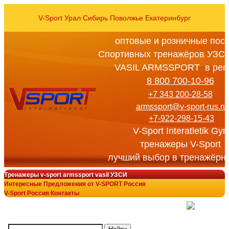
V-Sport Урал Сибирь Поволжье Екатеринбург
оптовые и розничные пос
Спортивных тренажёров УЗСИ
VASIL ARMSSPORT в рег
8 800 700-10-96
+7 343 200-28-58
armssport@v-sport-rus.ru
+7-922-298-15-43
V-Sport Interatletik Gy
тренажеры V-Sport
лучший выбор в тренажёрн
Тренажеры v-sport armssport vasil УЗСИ
Интересные Предложения от V-SPORT Россия
V-Sport Россия Контакты
(
)