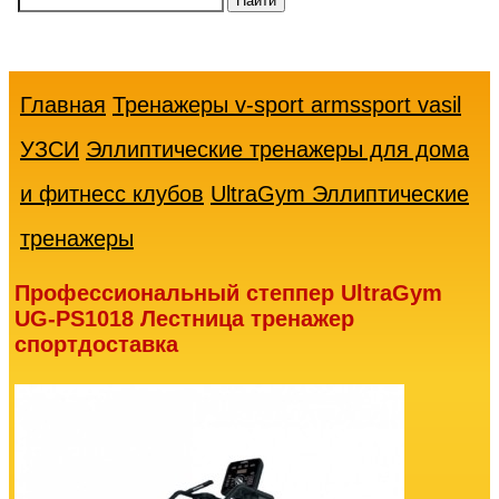
Ваша
корзина
пуста
Главная
Тренажеры v-sport armssport vasil
УЗСИ
Эллиптические тренажеры для дома
и фитнесс клубов
UltraGym Эллиптические
тренажеры
Профессиональный степпер UltraGym
UG-PS1018 Лестница тренажер
спортдоставка