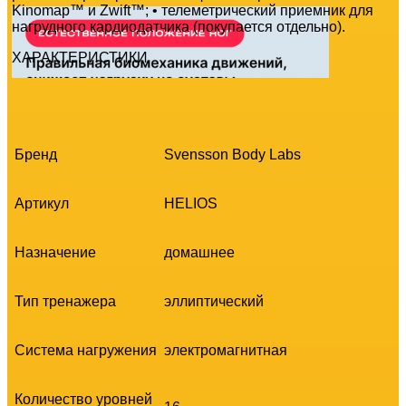
Kinomap™ и Zwift™; • телеметрический приемник для
нагрудного кардиодатчика (покупается отдельно).
ХАРАКТЕРИСТИКИ
Бренд
Svensson Body Labs
Артикул
HELIOS
Назначение
домашнее
Тип тренажера
эллиптический
Система нагружения
электромагнитная
Количество уровней