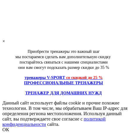
добавить в заказ
Эллиптический тренажер Jorgen Svensson BODY LABS H
×
dostavka
113 990
руб.
Приобрести тренажеры это важный шаг
добавить в заказ
мы постараемся сделать вам дополнительную скидку
постарайтесь связаться с нашими специалистами
они вам смогут подсказать размер скидки
до 35 %
тренажеры V-SPORT
со скидкой
до 25 %
ПРОФЕССИОНАЛЬНЫЕ ТРЕНАЖЕРЫ
ТРЕНАЖЕР ДЛЯ ДОМАШНИХ НУЖД
Данный сайт использует файлы cookie и прочие похожие
технологии. В том числе, мы обрабатываем Ваш IP-адрес для
определения региона местоположения. Используя данный
сайт, вы подтверждаете свое согласие с
политикой
конфиденциальности
сайта.
ОК