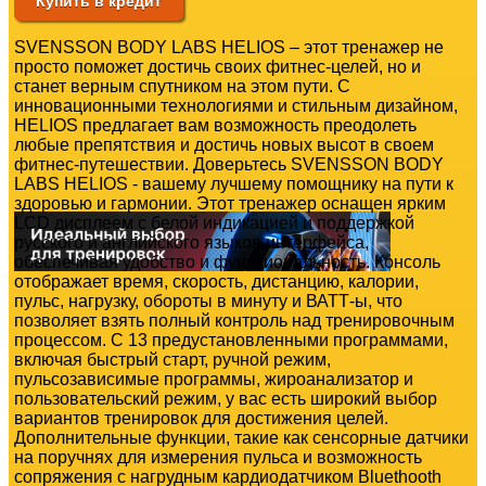
Купить в кредит
SVENSSON BODY LABS HELIOS – этот тренажер не
просто поможет достичь своих фитнес-целей, но и
станет верным спутником на этом пути. С
инновационными технологиями и стильным дизайном,
HELIOS предлагает вам возможность преодолеть
любые препятствия и достичь новых высот в своем
фитнес-путешествии. Доверьтесь SVENSSON BODY
LABS HELIOS - вашему лучшему помощнику на пути к
здоровью и гармонии. Этот тренажер оснащен ярким
LCD дисплеем с белой индикацией и поддержкой
русского и английского языков интерфейса,
обеспечивая удобство и функциональность. Консоль
отображает время, скорость, дистанцию, калории,
пульс, нагрузку, обороты в минуту и ВАТТ-ы, что
позволяет взять полный контроль над тренировочным
процессом. С 13 предустановленными программами,
включая быстрый старт, ручной режим,
пульсозависимые программы, жироанализатор и
пользовательский режим, у вас есть широкий выбор
вариантов тренировок для достижения целей.
Дополнительные функции, такие как сенсорные датчики
на поручнях для измерения пульса и возможность
сопряжения с нагрудным кардиодатчиком Bluethooth