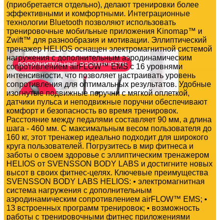
(приобретается отдельно), делают тренировки более
эффективными и комфортными. Интеграционные
технологии Bluetooth позволяют использовать
тренировочные мобильные приложения Kinomap™ и
Zwift™ для разнообразия и мотивации. Эллиптический
тренажер HELIOS оснащен электромагнитной системой
нагружения с дополнительным аэродинамическим
сопротивлением airFLOW™ EMS с 16 уровнями
интенсивности, что позволяет настраивать уровень
сопротивления для оптимальных результатов. Удобные
изогнутые подвижные поручни с мягкой оплеткой,
датчики пульса и неподвижные поручни обеспечивают
комфорт и безопасность во время тренировок.
Расстояние между педалями составляет 90 мм, а длина
шага - 460 мм. С максимальным весом пользователя до
160 кг, этот тренажер идеально подходит для широкого
круга пользователей. Погрузитесь в мир фитнеса и
заботы о своем здоровье с эллиптическим тренажером
HELIOS от SVENSSON BODY LABS и достигните новых
высот в своих фитнес-целях. Ключевые преимущества
SVENSSON BODY LABS HELIOS: • электромагнитная
система нагружения с дополнительным
аэродинамическим сопротивлением airFLOW™ EMS; •
13 встроенных программ тренировок; • возможность
работы с тренировочными фитнес приложениями