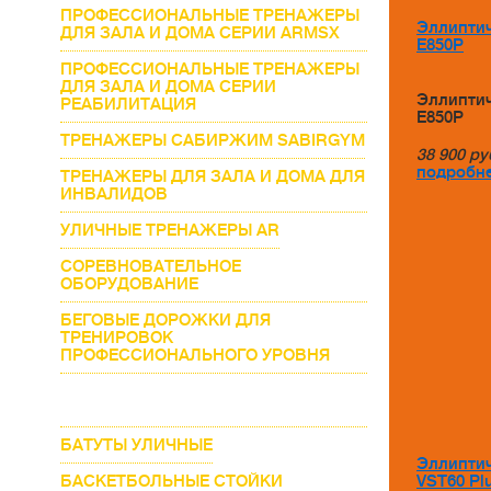
ПРОФЕССИОНАЛЬНЫЕ ТРЕНАЖЕРЫ
Эллиптич
ДЛЯ ЗАЛА И ДОМА СЕРИИ ARMSX
E850P
ПРОФЕССИОНАЛЬНЫЕ ТРЕНАЖЕРЫ
ДЛЯ ЗАЛА И ДОМА СЕРИИ
Эллиптич
РЕАБИЛИТАЦИЯ
E850P
ТРЕНАЖЕРЫ САБИРЖИМ SABIRGYM
38 900
ру
подробне
ТРЕНАЖЕРЫ ДЛЯ ЗАЛА И ДОМА ДЛЯ
ИНВАЛИДОВ
УЛИЧНЫЕ ТРЕНАЖЕРЫ AR
СОРЕВНОВАТЕЛЬНОЕ
ОБОРУДОВАНИЕ
БЕГОВЫЕ ДОРОЖКИ ДЛЯ
ТРЕНИРОВОК
ПРОФЕССИОНАЛЬНОГО УРОВНЯ
ЭЛЛИПТИЧЕСКИЕ ТРЕНАЖЕРЫ ДЛЯ
ДОМА И ФИТНЕСС КЛУБОВ
БАТУТЫ УЛИЧНЫЕ
Эллиптич
БАСКЕТБОЛЬНЫЕ СТОЙКИ
VST60 Pl