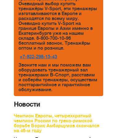
Очевидный выбор купить
тренажёры V-Sport, эти тренажеры
изготавливаются в Европе и
расходятся по всему миру.
Очевидно купить V-Sport на
границе Европы и Азии именно в
Екатеринбурге уже на нашем
складе. 8-800-700-10-96
бесплатный звонок. Тренажёры
оптом и по рознице.
+7-922-298-15-43
Звоните нам и мы поможем вам
оборудовать тренажерный зал
тренажерами В-Спорт, расставим
и соберём тренажеры, осуществим
постгарантийное и гарантийное
обслуживание.
Новости
Чемпион Европы, четырехкратный
чемпион России по греко-римской
борьбе Борис Амбарцумов скончался
на 46-м году