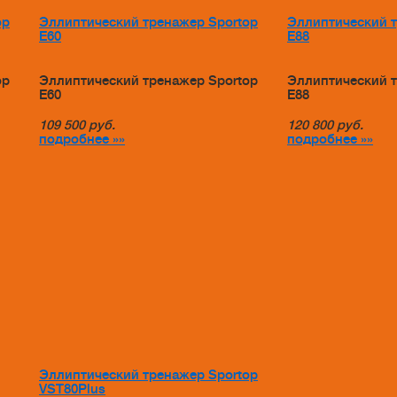
op
Эллиптический тренажер Sportop
Эллиптический т
E60
E88
op
Эллиптический тренажер Sportop
Эллиптический т
E60
E88
109 500
руб.
120 800
руб.
подробнее »»
подробнее »»
Эллиптический тренажер Sportop
VST80Plus