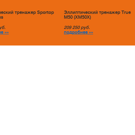
еский тренажер Sportop
Эллиптический тренажер True
us
M50 (XM50X)
уб.
209 250
руб.
е »»
подробнее »»