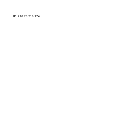
Карта сайта
IP: 216.73.216.174
ТРЕНАЖЕРЫ V-SPORT ARMSSPORT VASIL УЗСИ