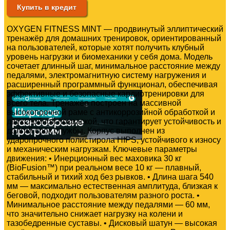
Купить в кредит
OXYGEN FITNESS MINT — продвинутый эллиптический
тренажёр для домашних тренировок, ориентированный
на пользователей, которые хотят получить клубный
уровень нагрузки и биомеханики у себя дома. Модель
сочетает длинный шаг, минимальное расстояние между
педалями, электромагнитную систему нагружения и
расширенный программный функционал, обеспечивая
эффективные и безопасные кардиотренировки для
всего тела. Тренажёр построен на массивной
высокопрочной раме с антикоррозийной обработкой и
двухслойной покраской, что гарантирует устойчивость и
долгий срок службы. Корпус выполнен из
ударопрочного полистирола HIPS, устойчивого к износу
и механическим нагрузкам. Ключевые параметры
движения: • Инерционный вес маховика 30 кг
(BioFusion™) при реальном весе 10 кг — плавный,
стабильный и тихий ход без рывков. • Длина шага 540
мм — максимально естественная амплитуда, близкая к
беговой, подходит пользователям разного роста. •
Минимальное расстояние между педалями — 60 мм,
что значительно снижает нагрузку на колени и
тазобедренные суставы. • Дисковый шатун — высокая