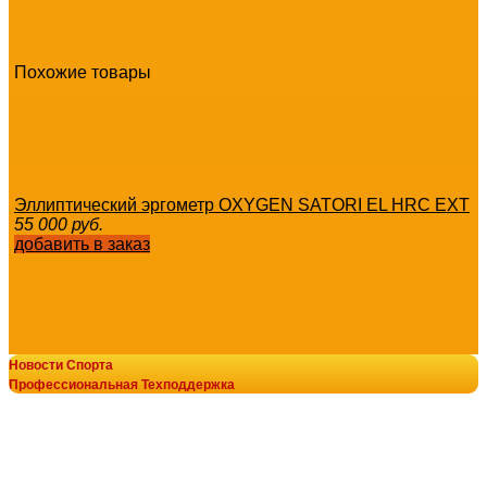
Похожие товары
Эллиптический эргометр OXYGEN SATORI EL HRC EXT
55 000
руб.
добавить в заказ
Новости Спорта
Эллиптический тренажер домашний OXYGEN FITNESS 
Профессиональная Техподдержка
эпилептический спортдоставка
© В-Спорт сила V-SPORT ТРЕНАЖЕРЫ
34 900
руб.
добавить в заказ
8-800-700-10-96