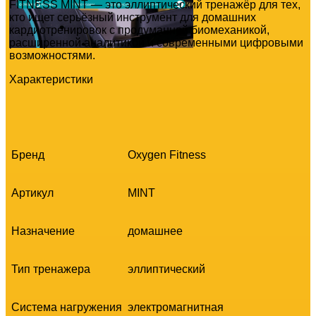
FITNESS MINT — это эллиптический тренажёр для тех,
кто ищет серьёзный инструмент для домашних
кардиотренировок с продуманной биомеханикой,
расширенной аналитикой и современными цифровыми
возможностями.
Характеристики
Бренд
Oxygen Fitness
Артикул
MINT
Назначение
домашнее
Тип тренажера
эллиптический
Система нагружения
электромагнитная