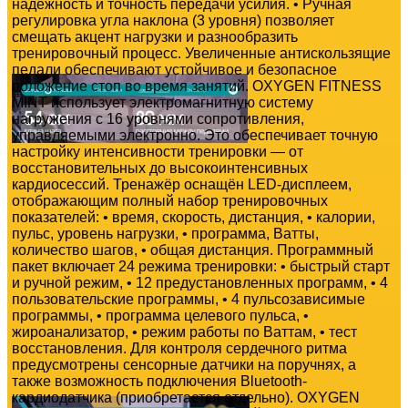
надёжность и точность передачи усилия. • Ручная
регулировка угла наклона (3 уровня) позволяет
смещать акцент нагрузки и разнообразить
тренировочный процесс. Увеличенные антискользящие
педали обеспечивают устойчивое и безопасное
положение стоп во время занятий. OXYGEN FITNESS
MINT использует электромагнитную систему
нагружения с 16 уровнями сопротивления,
управляемыми электронно. Это обеспечивает точную
настройку интенсивности тренировки — от
восстановительных до высокоинтенсивных
кардиосессий. Тренажёр оснащён LED-дисплеем,
отображающим полный набор тренировочных
показателей: • время, скорость, дистанция, • калории,
пульс, уровень нагрузки, • программа, Ватты,
количество шагов, • общая дистанция. Программный
пакет включает 24 режима тренировки: • быстрый старт
и ручной режим, • 12 предустановленных программ, • 4
пользовательские программы, • 4 пульсозависимые
программы, • программа целевого пульса, •
жироанализатор, • режим работы по Ваттам, • тест
восстановления. Для контроля сердечного ритма
предусмотрены сенсорные датчики на поручнях, а
также возможность подключения Bluetooth-
кардиодатчика (приобретается отдельно). OXYGEN