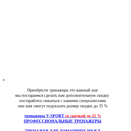
+7-922-298-15-43
+7(343)200-28-58
armssport@v-sport-rus.ru
Эллиптический тренажер OXYGEN FITNESS EX-54 HRC
85 990
руб.
Оплата онлайн
добавить в заказ
Основной сайт
Эллиптический тренажер домашний OXYGEN FITNESS C
эллипсоид спортдоставка
23 400
руб.
×
добавить в заказ
Приобрести тренажеры это важный шаг
мы постараемся сделать вам дополнительную скидку
постарайтесь связаться с нашими специалистами
они вам смогут подсказать размер скидки
до 35 %
тренажеры V-SPORT
со скидкой
до 25 %
ПРОФЕССИОНАЛЬНЫЕ ТРЕНАЖЕРЫ