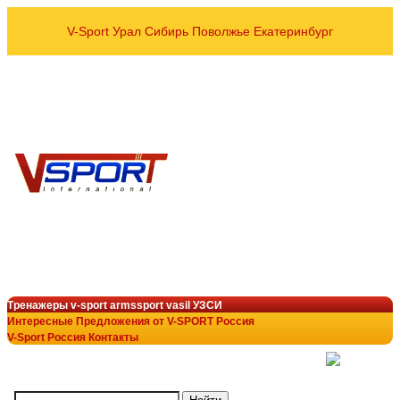
V-Sport Урал Сибирь Поволжье Екатеринбург
оптовые и розничные пос
Спортивных тренажёров УЗСИ
VASIL ARMSSPORT в рег
8 800 700-10-96
+7 343 200-28-58
armssport@v-sport-rus.ru
+7-922-298-15-43
V-Sport Interatletik Gy
тренажеры V-Sport
лучший выбор в тренажёрн
Тренажеры v-sport armssport vasil УЗСИ
Интересные Предложения от V-SPORT Россия
V-Sport Россия Контакты
(
)