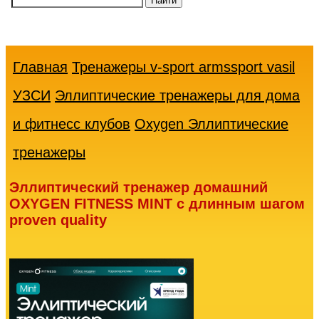
Ваша
корзина
пуста
Главная
Тренажеры v-sport armssport vasil
УЗСИ
Эллиптические тренажеры для дома
и фитнесс клубов
Oxygen Эллиптические
тренажеры
Эллиптический тренажер домашний
OXYGEN FITNESS MINT с длинным шагом
proven quality