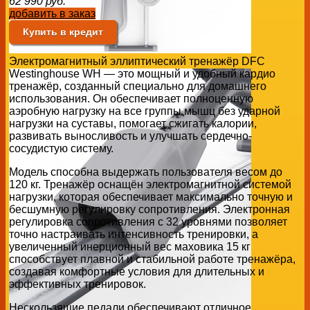
62 990
руб.
добавить в заказ
Купить в кредит
Электромагнитный эллиптический тренажёр DFC
Westinghouse WH — это мощный и удобный кардио
тренажёр, созданный специально для домашнего
использования. Он обеспечивает полноценную
аэробную нагрузку на все группы мышц без ударной
нагрузки на суставы, помогает сжигать калории,
развивать выносливость и улучшать сердечно-
сосудистую систему.
Модель способна выдержать пользователя весом до
120 кг. Тренажёр оснащён электромагнитной системой
нагрузки, которая обеспечивает максимально точную и
бесшумную регулировку сопротивления. Электронная
регулировка сопротивления с 32 уровнями позволяет
точно настраивать интенсивность тренировки, а
увеличенный инерционный вес маховика 15 кг
способствует плавной и стабильной работе тренажёра,
создавая комфортные условия для длительных и
эффективных тренировок.
Нескользящие педали обеспечивают отличное