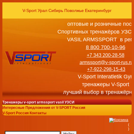
V-Sport Урал Сибирь Поволжье Екатеринбург
оптовые и розничные пос
Спортивных тренажёров УЗСИ
VASIL ARMSSPORT в рег
8 800 700-10-96
+7 343 200-28-58
armssport@v-sport-rus.ru
+7-922-298-15-43
V-Sport Interatletik Gy
тренажеры V-Sport
лучший выбор в тренажёрн
Тренажеры v-sport armssport vasil УЗСИ
Интересные Предложения от V-SPORT Россия
V-Sport Россия Контакты
(
)