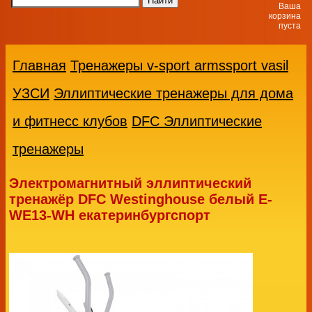
Ваша
корзина
пуста
Главная
Тренажеры v-sport armssport vasil
УЗСИ
Эллиптические тренажеры для дома
и фитнесс клубов
DFC Эллиптические
тренажеры
Электромагнитный эллиптический
тренажёр DFC Westinghouse белый E-
WE13-WH екатеринбургспорт