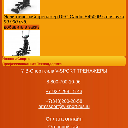
Эллиптический тренажер DFC Cardio E4500P s-dostavka
99 990
руб.
добавить в заказ
Новости Спорта
Эллиптический тренажер DFC E99614 s-dostavka
Профессиональная Техподдержка
74 990
руб.
© В-Спорт сила V-SPORT ТРЕНАЖЕРЫ
добавить в заказ
8-800-700-10-96
+7-922-298-15-43
+7(343)200-28-58
armssport@v-sport-rus.ru
Эллиптический тренажер c функцией степпера DFC Cardio
70 000
руб.
добавить в заказ
Оплата онлайн
Основной сайт