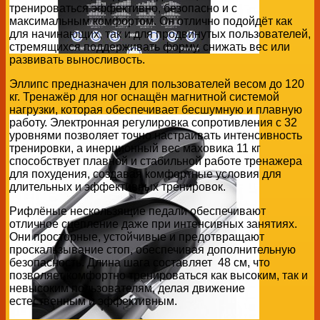
тренироваться эффективно, безопасно и с
максимальным комфортом. Он отлично подойдёт как
для начинающих, так и для продвинутых пользователей,
стремящихся поддерживать форму, снижать вес или
развивать выносливость.
Эллипс предназначен для пользователей весом до 120
кг. Тренажёр для ног оснащён магнитной системой
нагрузки, которая обеспечивает бесшумную и плавную
работу. Электронная регулировка сопротивления с 32
уровнями позволяет точно настраивать интенсивность
тренировки, а инерционный вес маховика 11 кг
способствует плавной и стабильной работе тренажера
для похудения, создавая комфортные условия для
длительных и эффективных тренировок.
Рифлёные нескользящие педали обеспечивают
отличное сцепление даже при интенсивных занятиях.
Они просторные, устойчивые и предотвращают
проскальзывание стоп, обеспечивая дополнительную
безопасность. Длина шага составляет 48 см, что
позволяет комфортно тренироваться как высоким, так и
невысоким пользователям, делая движение
естественным и эффективным.