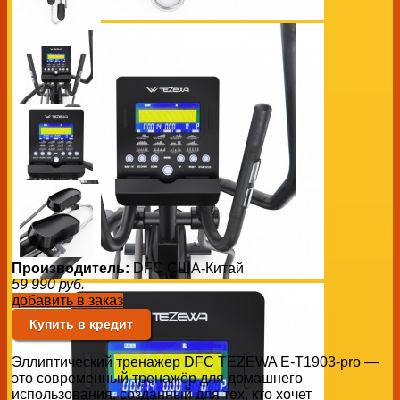
Производитель:
DFC США-Китай
59 990
руб.
добавить в заказ
Купить в кредит
Эллиптический тренажер DFC TEZEWA E-T1903-pro —
это современный тренажёр для домашнего
использования, созданный для тех, кто хочет