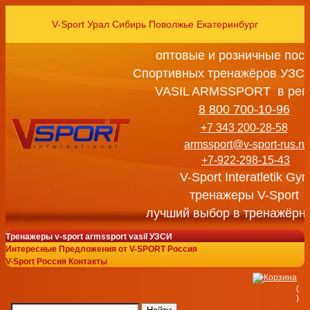
V-Sport Урал Сибирь Поволжье Екатеринбург
оптовые и розничные пос
Спортивных тренажёров УЗСИ
VASIL ARMSSPORT в рег
8 800 700-10-96
+7 343 200-28-58
armssport@v-sport-rus.ru
+7-922-298-15-43
V-Sport Interatletik Gy
тренажеры V-Sport
лучший выбор в тренажёрн
Тренажеры v-sport armssport vasil УЗСИ
Интересные Предложения от V-SPORT Россия
V-Sport Россия Контакты
(
)