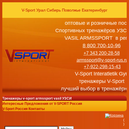
V-Sport Урал Сибирь Поволжье Екатеринбург
оптовые и розничные пос
Спортивных тренажёров УЗСИ
VASIL ARMSSPORT в рег
8 800 700-10-96
+7 343 200-28-58
armssport@v-sport-rus.ru
+7-922-298-15-43
V-Sport Interatletik Gy
тренажеры V-Sport
лучший выбор в тренажёрн
Тренажеры v-sport armssport vasil УЗСИ
Интересные Предложения от V-SPORT Россия
V-Sport Россия Контакты
(
)