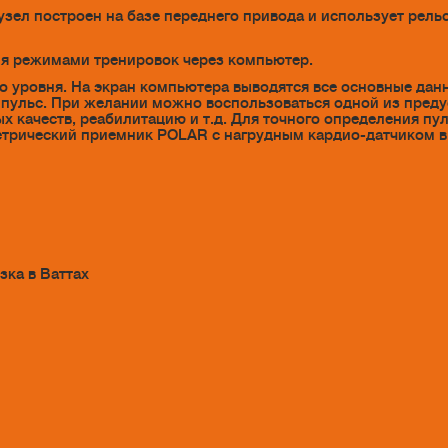
узел построен на базе переднего привода и использует рель
ия режимами тренировок через компьютер.
уровня. На экран компьютера выводятся все основные данн
 и пульс. При желании можно воспользоваться одной из пре
х качеств, реабилитацию и т.д. Для точного определения пу
трический приемник POLAR с нагрудным кардио-датчиком в
зка в Ваттах