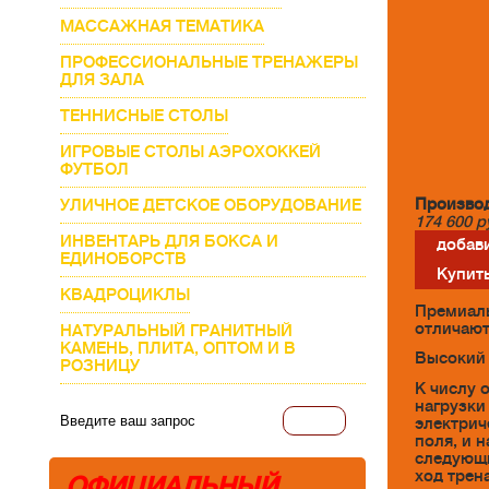
МАССАЖНАЯ ТЕМАТИКА
ПРОФЕССИОНАЛЬНЫЕ ТРЕНАЖЕРЫ
ДЛЯ ЗАЛА
ТЕННИСНЫЕ СТОЛЫ
ИГРОВЫЕ СТОЛЫ АЭРОХОККЕЙ
ФУТБОЛ
Производ
УЛИЧНОЕ ДЕТСКОЕ ОБОРУДОВАНИЕ
174 600
р
ИНВЕНТАРЬ ДЛЯ БОКСА И
добави
ЕДИНОБОРСТВ
Купить
КВАДРОЦИКЛЫ
Премиаль
отличают
НАТУРАЛЬНЫЙ ГРАНИТНЫЙ
КАМЕНЬ, ПЛИТА, ОПТОМ И В
Высокий 
РОЗНИЦУ
К числу 
нагрузки
электрич
поля, и 
следующи
ход трен
ОФИЦИАЛЬНЫЙ