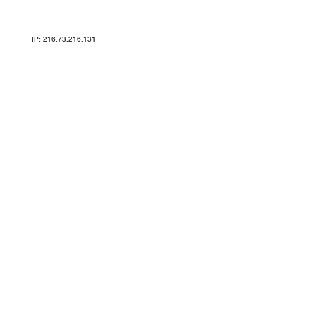
Карта сайта
IP: 216.73.216.131
ТРЕНАЖЕРЫ V-SPORT ARMSSPORT VASIL УЗСИ