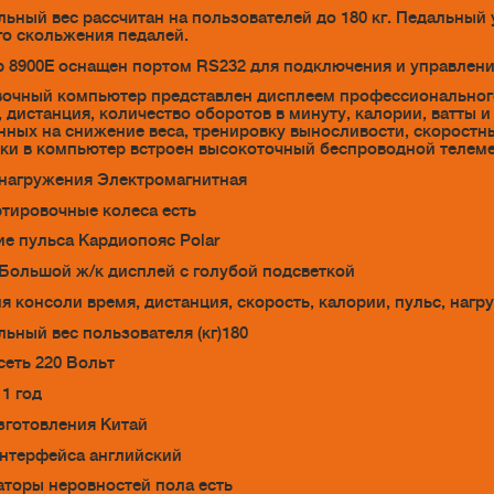
ьный вес рассчитан на пользователей до 180 кг. Педальный 
о скольжения педалей.
 8900Е оснащен портом RS232 для подключения и управлен
очный компьютер представлен дисплеем профессионального 
, дистанция, количество оборотов в минуту, калории, ватты
нных на снижение веса, тренировку выносливости, скоростны
ки в компьютер встроен высокоточный беспроводной телеме
нагружения Электромагнитная
тировочные колеса есть
е пульса Кардиопояс Polar
Большой ж/к дисплей с голубой подсветкой
я консоли время, дистанция, скорость, калории, пульс, нагру
ьный вес пользователя (кг)180
сеть 220 Вольт
 1 год
зготовления Китай
интерфейса английский
торы неровностей пола есть