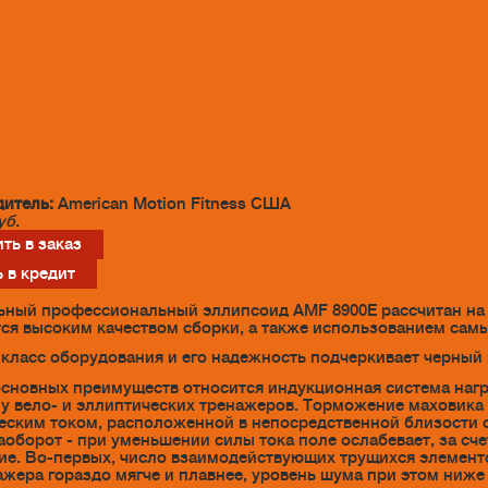
итель:
American Motion Fitness США
уб.
ть в заказ
 в кредит
ный профессиональный эллипсоид AMF 8900E рассчитан на 
ся высоким качеством сборки, а также использованием сам
класс оборудования и его надежность подчеркивает черный
основных преимуществ относится индукционная система нагр
 у вело- и эллиптических тренажеров. Торможение маховика 
еским током, расположенной в непосредственной близости о
наоборот - при уменьшении силы тока поле ослабевает, за с
е. Во-первых, число взаимодействующих трущихся элементо
ажера гораздо мягче и плавнее, уровень шума при этом ниже