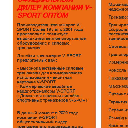
Максимал
ДИЛЕР КОМПАНИИ V-
надежног
SPORT ОПТОМ
Тренажер
Трениров
Производитель тренажеров V-
скорость
SPORT более 19 лет с 2001 года
рассчита
производит и реализует
трениров
высококачественное спортивное
оборудование и силовые
Система 
тренажеры.
Транспор
Линейки тренажеров V-SPORT
предлагаемых вам:
Измерени
- Высококачественные силовые
Консоль 
тренажеры для коммерческого
использования - визитная
Показани
карточка V-SPORT
Максимал
- Коммерческие аэробные
кардиотренажеры V-SPORT
Питание 
- Домашняя офисная линейка
спортивных тренажеров V-SPORT
Гарантия
Страна и
В данный момент в 2020 году
компания V-SPORT
Язык(и) 
общепризнанный лидер
Компенса
тренажерного производства на