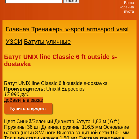
Ваша
корзина
пуста
Главная
Тренажеры v-sport armssport vasil
УЗСИ
Батуты уличные
Батут UNIX line Classic 6 ft outside s-
dostavka
Батут UNIX line Classic 6 ft outside s-dostavka
Производитель:
Unixfit Евросоюз
17 990
руб.
добавить в заказ
Купить в кредит
Цвет Синий/Зеленый Диаметр батута 1,83 м ( 6 ft )
Пружины 36 шт Длинна пружины 116,5 мм Основание
батута (ноги) 3 W-ноги Высота защитной сети 1601 мм
Толщина стали каркаса 1,50 мм Система крепления