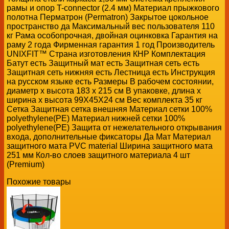
рамы и опор T-connector (2.4 мм) Материал прыжкового
полотна Перматрон (Permatron) Закрытое цокольное
пространство да Максимальный вес пользователя 110
кг Рама особопрочная, двойная оцинковка Гарантия на
раму 2 года Фирменная гарантия 1 год Производитель
UNIXFIT™ Страна изготовления КНР Комплектация
Батут есть Защитный мат есть Защитная сеть есть
Защитная сеть нижняя есть Лестница есть Инструкция
на русском языке есть Размеры В рабочем состоянии,
диаметр х высота 183 х 215 см В упаковке, длина х
ширина х высота 99X45X24 см Вес комплекта 35 кг
Сетка Защитная сетка внешняя Материал сетки 100%
polyethylene(PE) Материал нижней сетки 100%
polyethylene(PE) Защита от нежелательного открывания
входа, дополнительные фиксаторы Да Мат Материал
защитного мата PVC material Ширина защитного мата
251 мм Кол-во слоев защитного материала 4 шт
(Premium)
Похожие товары