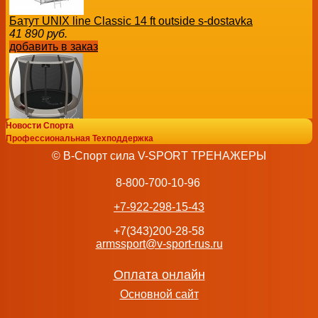
Батут UNIX line Classic 14 ft outside s-dostavka
41 890
руб.
добавить в заказ
Новости Спорта
Каркасный батут Clear Fit UrbanHop 8Ft с сеткой спортдос
Профессиональная Техподдержка
24 690
руб.
© В-Спорт сила V-SPORT ТРЕНАЖЕРЫ
добавить в заказ
8-800-700-10-96
+7-922-298-15-43
+7(343)200-28-58
armssport@v-sport-rus.ru
Батут SWAT ARLAND 16FT с внутренней страховочной сет
(Light green)
53 990
руб.
Оплата онлайн
добавить в заказ
Основной сайт