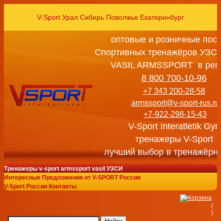
V-Sport Урал Сибирь Поволжье Екатеринбург
оптовые и розничные пос
Спортивных тренажёров УЗСИ
VASIL ARMSSPORT в рег
8 800 700-10-96
+7 343 200-28-58
armssport@v-sport-rus.ru
+7-922-298-15-43
V-Sport Interatletik Gy
тренажеры V-Sport
лучший выбор в тренажёрн
Тренажеры v-sport armssport vasil УЗСИ
Интересные Предложения от V-SPORT Россия
V-Sport Россия Контакты
(
)