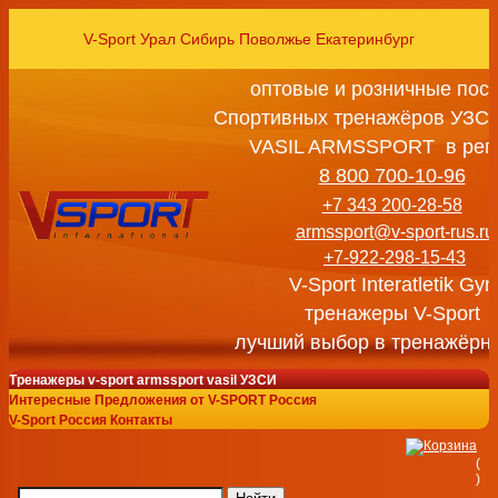
V-Sport Урал Сибирь Поволжье Екатеринбург
оптовые и розничные пос
Спортивных тренажёров УЗСИ
VASIL ARMSSPORT в рег
8 800 700-10-96
+7 343 200-28-58
armssport@v-sport-rus.ru
+7-922-298-15-43
V-Sport Interatletik Gy
тренажеры V-Sport
лучший выбор в тренажёрн
Тренажеры v-sport armssport vasil УЗСИ
Интересные Предложения от V-SPORT Россия
V-Sport Россия Контакты
(
)