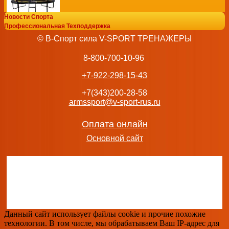
Новости Спорта
Батут 10FT 3,05м с защитной сеткой внутрь с лестницей 
Профессиональная Техподдержка
31 990
руб.
© В-Спорт сила V-SPORT ТРЕНАЖЕРЫ
добавить в заказ
8-800-700-10-96
+7-922-298-15-43
+7(343)200-28-58
armssport@v-sport-rus.ru
Батут UNIX Line Премиальный / Supreme Basic 16 ft (488 
TRUSUB16G екатеринбургспорт
38 990
руб.
Оплата онлайн
добавить в заказ
Основной сайт
Батут UNIX Unixfit line 10 ft Black&Brown inside TRUBB10I
28 890
руб.
добавить в заказ
Данный сайт использует файлы cookie и прочие похожие
технологии. В том числе, мы обрабатываем Ваш IP-адрес для